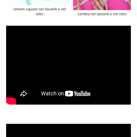
rimane uguale nel davanti e nel
retro
cambia nel davanti e nel retro