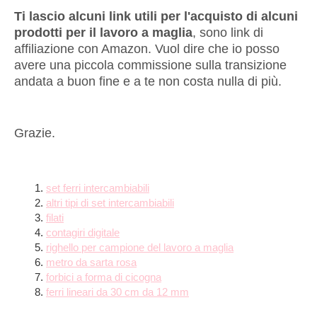
Ti lascio alcuni link utili per l'acquisto di alcuni
prodotti per il lavoro a maglia
, sono link di
affiliazione con Amazon. Vuol dire che io posso
avere una piccola commissione sulla transizione
andata a buon fine e a te non costa nulla di più.
Grazie.
set ferri intercambiabili
altri tipi di set intercambiabili
filati
contagiri digitale
righello per campione del lavoro a maglia
metro da sarta rosa
forbici a forma di cicogna
ferri lineari da 30 cm da 12 mm